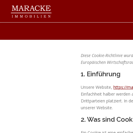
Zum
Inhalt
springen
Diese Cookie-Richtlinie wur
Europäischen Wirtschaftsra
1. Einführung
Unsere Website,
https://m
Einfachheit halber werden
Drittparteien platziert. I
unserer Website.
2. Was sind Cook
Ein Cookie ist eine einfac