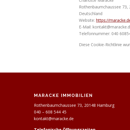
Charlotte Maracke
Rothenbaumchaussee 73,
Deutschland
Website:
https://maracke.d
E-Mail:
kontakt@
maracke.
Telefonnummer: 040 6085
Diese Cookie-Richtlinie wu
MARACKE IMMOBILIEN
Rothenbaumchaussee 73, 20148 Hamburg
040 – 608 544 45
kontakt@maracke.de
Telefonische Öffnungszeiten