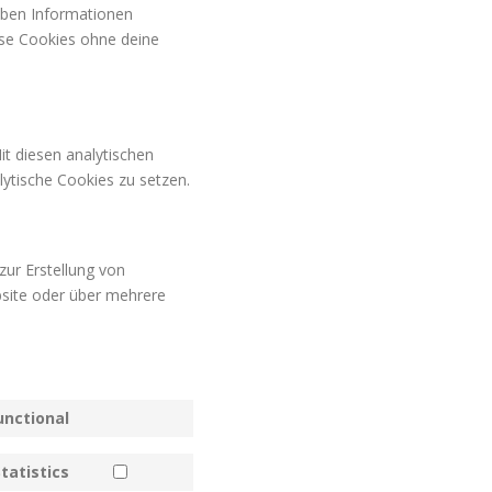
lben Informationen
iese Cookies ohne deine
it diesen analytischen
lytische Cookies zu setzen.
zur Erstellung von
site oder über mehrere
unctional
Consent
to
tatistics
service
Consent