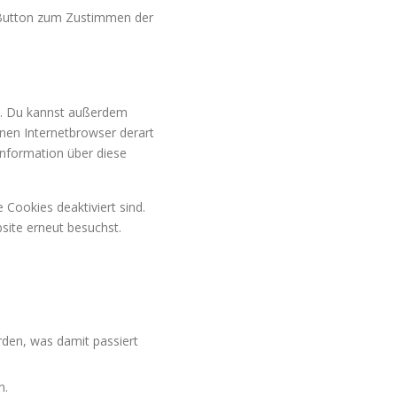
n Button zum Zustimmen der
n. Du kannst außerdem
einen Internetbrowser derart
 Information über diese
 Cookies deaktiviert sind.
site erneut besuchst.
den, was damit passiert
n.