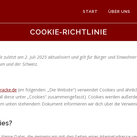
START
ÜBER UNS
COOKIE-RICHTLINIE
de zuletzt am 2. Juli 2025 aktualisiert und gilt für Bürger und Einwohn
um und der Schweiz.
aracke.de
(im folgenden: „Die Website“) verwendet Cookies und ähnlic
 all diese unter „Cookies“ zusammengefasst). Cookies werden außer
n dem unten stehendem Dokument informieren wir dich über die Verwe
ies?
he kleine Datei, die gemeinsam mit den Seiten einer Internetadresse 