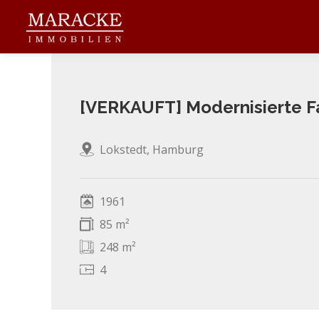
Zum
Inhalt
springen
[VERKAUFT] Modernisierte Fam
Lokstedt, Hamburg
1961
85 m²
248 m²
4