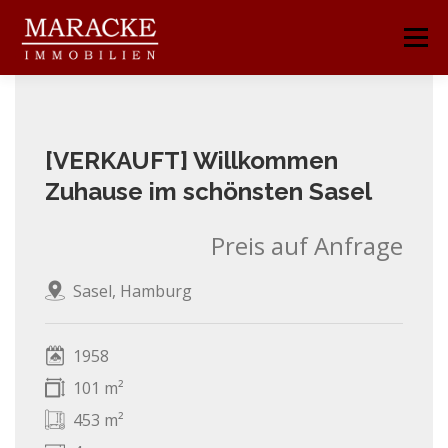
Zum
Inhalt
Menü
springen
START
ÜBER UNS
IMMOBILIENANGEBOTE
[VERKAUFT] Willkommen
Zuhause im schönsten Sasel
LEISTUNGEN
KONTAKT
Preis auf Anfrage
Sasel, Hamburg
1958
101 m²
453 m²